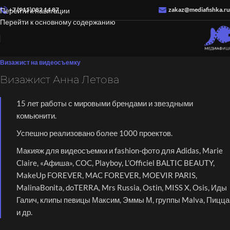
+7 (915)082 14 87
zakaz@mediafishka.ru
Перейти к навигации
Перейти к основному содержанию
Визажист на видеосъемку
Визажист Анна Летова
15 лет работы с мировыми брендами и звездными
комьюнити.
Успешно реализовано более 1000 проектов.
Макияж для видеосъемки и fashion-фото для Adidas, Marie
Claire, «Афиша», COC, Playboy, L’Officiel BALTIC BEAUTY,
MakeUp FOREVER, MAC FOREVER, MOEVIR PARIS,
MalinaBonita, doTERRA, Mrs Russia, Ostin, MISS X, Osis, Иды
Галич, клипы певицы Максим, Эммы М, группы Malva, Пицца
и др.