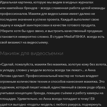
Идеальная картинка, которую мы видим в модных журналах
или
кампейнах
брендов – всегда слаженная работа целой команды
профессионалов. Макияж для видеосъемки имеет далеко не
последнее значение в успехе проекта. Каждый выполняет свою
задачу и каждый заинтересован в качестве готового продукта.
Уберите хотя бы одно звено, и выстроить качественный продакшн
становится невероятно сложно. В студии MediaFISHKA всегда есть
свой визажист на видеосъемку.
Макияж для видеосъемки
«Сделай, пожалуйста, макияж без макияжа, золотую кожу без золота,
а укладку, словно у модели волосы всегда так лежат»… и Анна
Летова сделает. Профессиональный мастер не только владеет
огромным количеством техник и способов нанесения макияжа. Это
художник, который пишет новый, единственный в своем роде образ,
учитывая концепцию бренда, локацию съёмки и работу камеры на
площадке. Удивительно, но Анна всегда попадает в точку! Ей
удаётся выгодно «подать» модель с любого ракурса, подчеркнуть