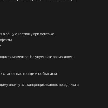
я в общую картинку при монтаже.
ффекты.
е.
ающихся моментов. Не упускайте возможность
ик станет настоящим событием!
щему вникнуть в концепцию вашего праздника и