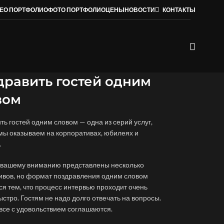
ЕО ПОРТФОЛИО
ФОТО ПОРТФОЛИО
ЦЕНЫ
НОВОСТИ
КОНТАКТЫ
дравить гостей одним
вом
ть гостей одним словом — одна из серий услуг,
мы оказываем на корпоративах, юбилеях и
.
 вашему вниманию представлены несколько
ивов, но формат поздравления одним словом
ся тем, что процесс интервью проходит очень
ыстро. Гостям не надо долго отвечать на вопросы.
все с удовольствием соглашаются.