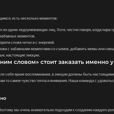
имся, есть несколько моментов:
л из одних недоумевающих лиц. Хотя, честно говоря, когда пара 
 забавных моментов.
рили слова четко и с энергией.
лова с забавными моментами со съемок, добавить мемы или сме
вые, настоящие эмоции.
ним словом» стоит заказать именно у
сле себя яркие воспоминания, а эмоции должны быть настоящими
ам то самое чувство тепла и внимания. Наша команда с удоволь
ьно
 Поэтому мы очень внимательно подходим к созданию каждого рол