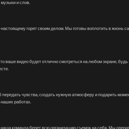
 музыки и слов.
-настоящему горят своим делом. Мы готовы воплотить в жизнь 
то ваше видео будет отлично смотреться на любом экране, будь 
есте.
б передать чувства, создать нужную атмосферу и подарить момен
 наших работах.
у наша команда берет всю организацию съемок на себя. Мы опера