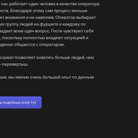
 нас работает один человек в качестве оператора
иста. Благодаря этому сам процесс меньше
ет внимания и не навязчив. Оператор выбирает
ю группу людей на фуршете и каждому по
задает всем один вопрос. Гости чувствуют себя
, поскольку полностью владеют ситуацией и
денно общаются с оператором.
ормат позволяет охватить больше людей, чем
-перевертыш.
нам, мы имеем очень большой опыт по данным
ы подобных услуг тут