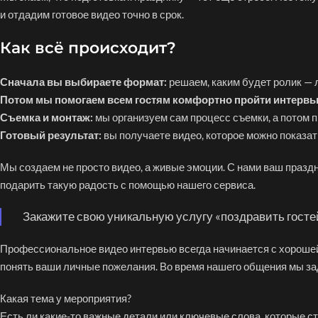
и отдадим готовое видео точно в срок.
Как всё происходит?
Сначала вы выбираете формат:
решаем, каким будет ролик —
Потом мы помогаем всем гостям комфортно пройти интервь
Съемка и монтаж:
мы организуем сам процесс съемки, а потом
Готовый результат:
вы получаете видео, которое можно показат
Мы создаем не просто видео, а живые эмоции. С нами ваш празд
подарить такую радость с помощью нашего сервиса.
Закажите свою уникальную услугу «поздравить госте
Профессиональное видео интервью всегда начинается с хорошей
понять ваши личные пожелания. Во время нашего общения мы за
Какая тема у мероприятия?
Есть ли какие-то важные детали или ключевые слова, которые с