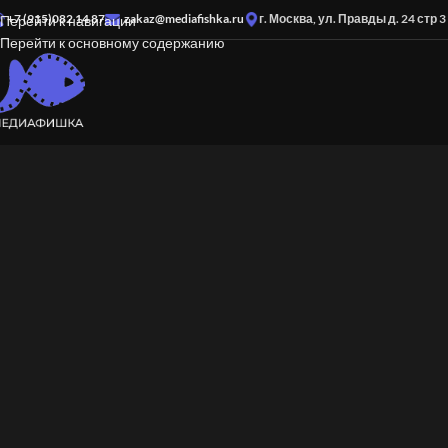
+7 (915)082 14 87
zakaz@mediafishka.ru
г. Москва, ул. Правды д. 24 стр 3
Перейти к навигации
Перейти к основному содержанию