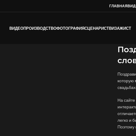
ГЛАВНАЯ
ВИД
ВИДЕОПРОИЗВОДСТВО
ФОТОГРАФИЯ
СЦЕНАРИСТ
ВИЗАЖИСТ
Поз
сло
Поздрави
которую 
свадьбах
На сайте
интеракт
отличает
легко и б
Поэтому 