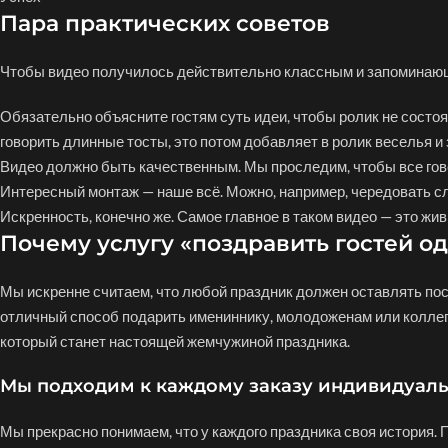
Пара практических советов
Чтобы видео получилось действительно классным и запоминающ
Обязательно объясните гостям суть идеи, чтобы ролик не состоя
говорить длинные тосты, это потом добавляет в ролик веселья и
Видео должно быть качественным. Мы проследим, чтобы все гово
Интересный монтаж — наше всё. Можно, например, чередовать с
Искренность, конечно же. Самое главное в таком видео — это жи
Почему услугу «поздравить гостей од
Мы искренне считаем, что любой праздник должен оставлять по
отличный способ подарить имениннику, молодоженам или коллег
который станет настоящей жемчужиной праздника.
Мы подходим к каждому заказу индивидуал
Мы прекрасно понимаем, что у каждого праздника своя история.