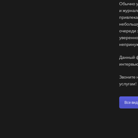
Обычно у
и журнал
привлека
небольшу
очереди 
уверенно
непринуж
Данный ф
интервью
Звоните 
услугам!
Все вид